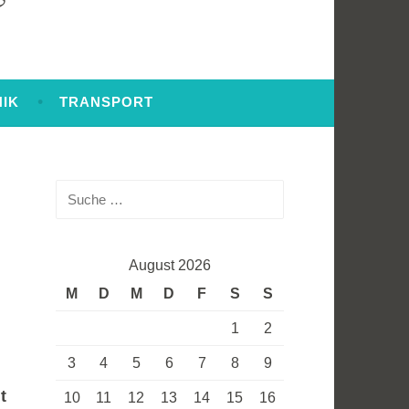
NIK
TRANSPORT
Suche
nach:
August 2026
M
D
M
D
F
S
S
1
2
3
4
5
6
7
8
9
t
10
11
12
13
14
15
16