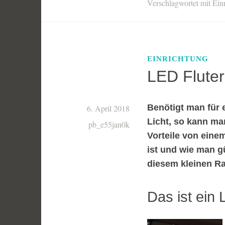
Verschlagwortet mit
Ein
EINRICHTUNG
LED Fluter
Benötigt man für e
6. April 2018
Licht, so kann ma
pb_e55jan0k
Vorteile von eine
ist und wie man g
diesem kleinen Ra
Das ist ein 