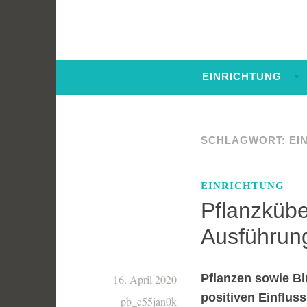
EINRICHTUNG
SCHLAGWORT:
EI
EINRICHTUNG
Pflanzkübe
Ausführun
Pflanzen sowie B
16. April 2020
positiven Einfluss
pb_e55jan0k