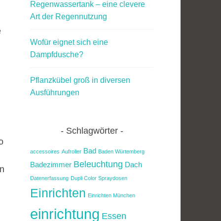
Regenwassertank – eine clevere
Art der Regennutzung
e
Wofür eignet sich eine
Dampfdusche?
Pflanzkübel groß in diversen
Ausführungen
Schlagwörter
o
Bad
accessoires
Aufroller
Baden Würtemberg
Beleuchtung
Badezimmer
Dach
nn
Datenerfassung
Dupli Color Spraydosen
Einrichten
Einrichten München
einrichtung
Essen