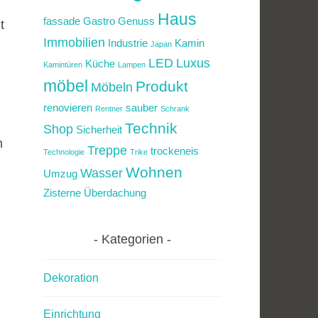
Haus
fassade
Gastro
Genuss
t
Immobilien
Industrie
Kamin
Japan
LED
Luxus
Küche
Kamintüren
Lampen
möbel
Produkt
Möbeln
renovieren
sauber
Rentner
Schrank
Technik
Shop
Sicherheit
m
Treppe
trockeneis
Technologie
Trike
Wohnen
Wasser
Umzug
Zisterne
Überdachung
Kategorien
Dekoration
Einrichtung