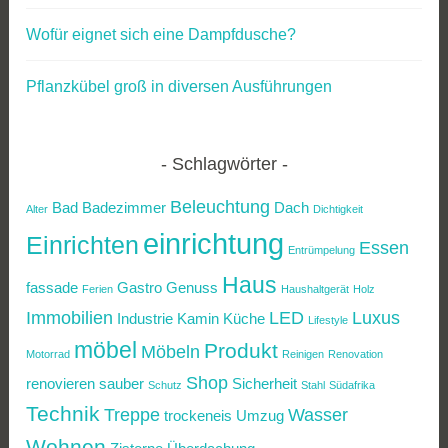
Wofür eignet sich eine Dampfdusche?
Pflanzkübel groß in diversen Ausführungen
Schlagwörter
Beleuchtung
Bad
Badezimmer
Dach
Alter
Dichtigkeit
einrichtung
Einrichten
Essen
Entrümpelung
Haus
fassade
Gastro
Genuss
Ferien
Haushaltgerät
Holz
Immobilien
LED
Luxus
Industrie
Kamin
Küche
Lifestyle
möbel
Produkt
Möbeln
Motorrad
Reinigen
Renovation
Shop
renovieren
sauber
Sicherheit
Schutz
Stahl
Südafrika
Technik
Treppe
Wasser
trockeneis
Umzug
Wohnen