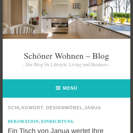
Zum
Inhalt
springen
Schöner Wohnen – Blog
Der Blog für Lifestyle, Living und Business
MENÜ
SCHLAGWORT:
DESIGNMÖBEL.JANUA
,
DEKORATION
EINRICHTUNG
Ein Tisch von Janua wertet Ihre