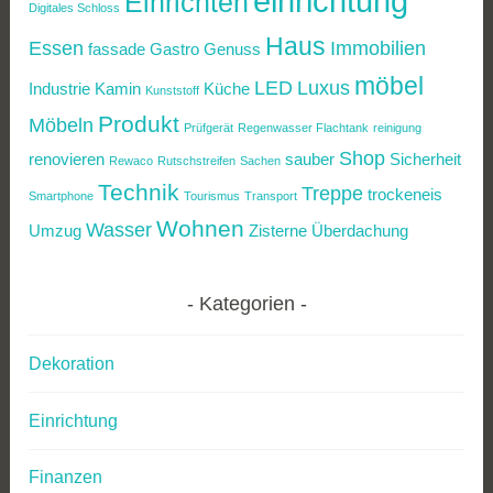
einrichtung
Einrichten
Digitales Schloss
Haus
Essen
Immobilien
fassade
Gastro
Genuss
möbel
LED
Luxus
Industrie
Kamin
Küche
Kunststoff
Produkt
Möbeln
Prüfgerät
Regenwasser Flachtank
reinigung
Shop
renovieren
sauber
Sicherheit
Rewaco
Rutschstreifen
Sachen
Technik
Treppe
trockeneis
Smartphone
Tourismus
Transport
Wohnen
Wasser
Umzug
Zisterne
Überdachung
Kategorien
Dekoration
Einrichtung
Finanzen