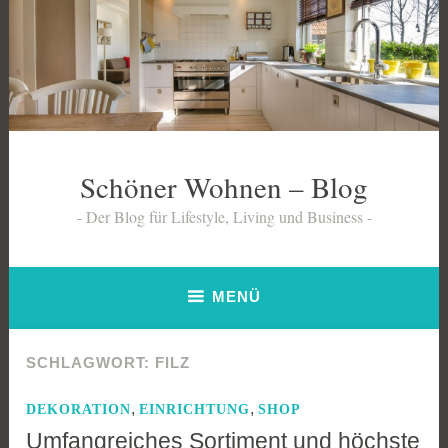
Zum
Inhalt
springen
Schöner Wohnen – Blog
Der Blog für Lifestyle, Living und Business
MENÜ
SCHLAGWORT:
FILZ
,
,
DEKORATION
EINRICHTUNG
SHOP
Umfangreiches Sortiment und höchste