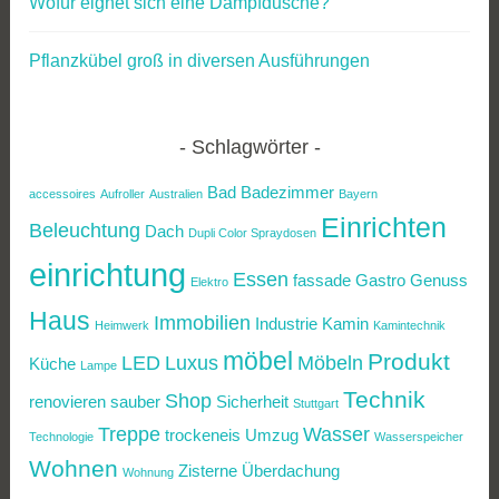
Wofür eignet sich eine Dampfdusche?
Pflanzkübel groß in diversen Ausführungen
Schlagwörter
Bad
Badezimmer
accessoires
Aufroller
Australien
Bayern
Einrichten
Beleuchtung
Dach
Dupli Color Spraydosen
einrichtung
Essen
fassade
Gastro
Genuss
Elektro
Haus
Immobilien
Industrie
Kamin
Heimwerk
Kamintechnik
möbel
Produkt
LED
Luxus
Möbeln
Küche
Lampe
Technik
Shop
renovieren
sauber
Sicherheit
Stuttgart
Treppe
Wasser
trockeneis
Umzug
Technologie
Wasserspeicher
Wohnen
Zisterne
Überdachung
Wohnung