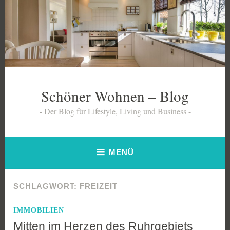
Zum
Inhalt
springen
Schöner Wohnen – Blog
Der Blog für Lifestyle, Living und Business
MENÜ
SCHLAGWORT:
FREIZEIT
IMMOBILIEN
Mitten im Herzen des Ruhrgebiets