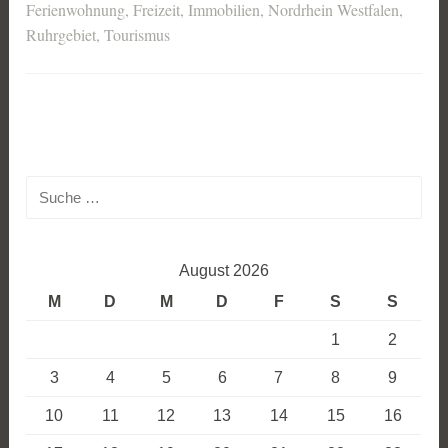
Ferienwohnung
,
Freizeit
,
Immobilien
,
Nordrhein Westfalen
,
Ruhrgebiet
,
Tourismus
Suche
nach:
August 2026
M
D
M
D
F
S
S
1
2
3
4
5
6
7
8
9
10
11
12
13
14
15
16