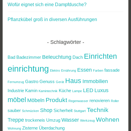
Wofür eignet sich eine Dampfdusche?
Pflanzkübel groß in diversen Ausführungen
Schlagwörter
Einrichten
Beleuchtung
Bad
Badezimmer
Dach
einrichtung
Essen
fassade
Elektro
Ernährung
Farben
Haus
Immobilien
Gastro
Genuss
Fernumzug
Gerät
LED
Luxus
Industrie
Kamin
Küche
Kamintechnik
Lampe
möbel
Produkt
Möbeln
renovieren
Regenwasser
Roller
Technik
Shop
sauber
Sicherheit
Schmücken
Stuttgart
Wohnen
Treppe
Wasser
trockeneis
Umzug
Werkzeug
Zisterne
Überdachung
Wohnung