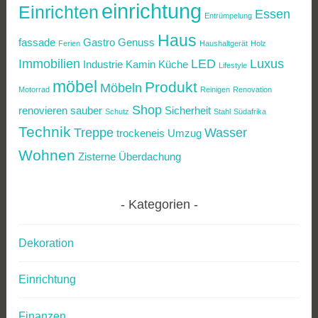
einrichtung
Einrichten
Essen
Entrümpelung
Haus
fassade
Gastro
Genuss
Ferien
Haushaltgerät
Holz
Immobilien
LED
Luxus
Industrie
Kamin
Küche
Lifestyle
möbel
Produkt
Möbeln
Motorrad
Reinigen
Renovation
Shop
renovieren
sauber
Sicherheit
Schutz
Stahl
Südafrika
Technik
Treppe
Wasser
trockeneis
Umzug
Wohnen
Zisterne
Überdachung
Kategorien
Dekoration
Einrichtung
Finanzen