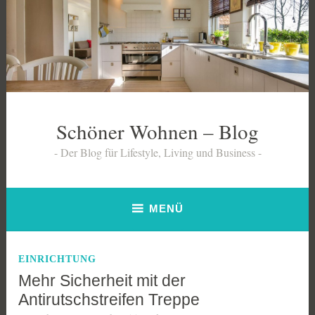
Zum
Inhalt
springen
Schöner Wohnen – Blog
Der Blog für Lifestyle, Living und Business
MENÜ
EINRICHTUNG
Mehr Sicherheit mit der
Antirutschstreifen Treppe